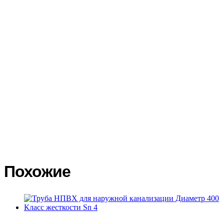
доставки от 1 до 2-х недель. Точные сроки доставки зависят от
выбранной транспортной компании и удаленности Вашего
региона. Доставка по России осуществляется различными
транспортными компаниями на Ваш выбор. Тарифы на
доставку грузов транспортными компаниями вы можете
посмотреть на официальных сайтах и воспользоваться
калькуляторами доставки. Доставку заказа до терминала
транспортной компании мы осуществляем бесплатно. При
получении товара в транспортной компании покупатель
обязан сразу осмотреть товар, проверить его целостность. В
случае повреждения товара, сразу составить акт в двух
экземплярах с подробным описанием повреждений, сделать
фото повреждений. Транспортная компания должна принять и
подписать акт со своей стороны. На основании акта
Покупатель составляет претензию на возмещение ущерба
транспортной компанией.
Похожие