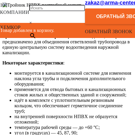
zakaz@arma-center
КОМПАНИИ
SDR 26
ОБРАТНЫЙ ЗВ
Рабочее давление
×
МОР 1,0 МПа
ХЕМКОР
Товар добавлен в корзину.
ОБРАТНЫЙ ЗВОНОК
Тройник НПВХ «Хемкор»
— фасонное изделие, которое
предназначено для объединения ответвлений трубопровода в
единую центральную систему водоотведения наружной
канализации.
Некоторые характеристики
:
монтируется в канализационной системе для изменения
наклона угла трубы и подключения дополнительного
оборудования;
применяется для отвода бытовых и канализационных
стоков жилых и общественных зданий и сооружений;
идёт в комплекте с уплотнительным резиновым
кольцом, что обеспечивает герметичное соединение
труб;
на внутренней поверхности НПВХ не образуется
отложений;
температура рабочей среды — до +60 °C;
угол (в градусах) — 45, 87, 90;