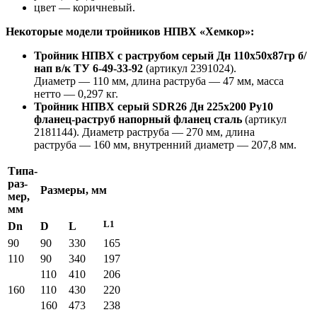
цвет — коричневый.
Некоторые модели тройников НПВХ «Хемкор»:
Тройник НПВХ с раструбом серый Дн 110х50х87гр б/
нап в/к ТУ 6-49-33-92
(артикул 2391024).
Диаметр — 110 мм, длина раструба — 47 мм, масса
нетто — 0,297 кг.
Тройник НПВХ серый SDR26 Дн 225х200 Ру10
фланец-раструб напорный фланец сталь
(артикул
2181144). Диаметр раструба — 270 мм, длина
раструба — 160 мм, внутренний диаметр — 207,8 мм.
Типа-
раз­
Размеры, мм
мер,
мм
L1
Dn
D
L
90
90
330
165
110
90
340
197
110
410
206
160
110
430
220
160
473
238