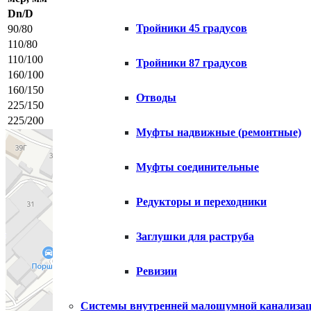
Dn/D
L
L1
Тройники 45 градусов
90/80
335
160
110/80
347
170
110/100
372
180
Тройники 87 градусов
160/100
452
210
160/150
455
230
Отводы
225/150
530
272
225/200
580
282
Муфты надвижные (ремонтные)
Муфты соединительные
Редукторы и переходники
Заглушки для раструба
Ревизии
Системы внутренней малошумной канализа