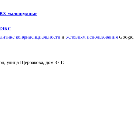
ПВХ малошумные
УМЭКС
литике конфиденциальности
и
Условиям использования
Google.
д, улица Щербакова, дом 37 Г.
Режим работы
Пн. 08:00–17:00