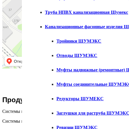
Труба НПВХ канализационная Шумекс
Канализационные фасонные изделия
Тройники ШУМЭКС
Отводы ШУМЭКС
Муфты надвижные (ремонтные
Муфты соединительные ШУМЭК
Продукция
Редукторы ШУМЕКС
Системы напорных трубопроводов под уплотнительное кольцо
Заглушки для раструба ШУМЭК
Системы наружной канализации
Ревизии ШУМЭКС