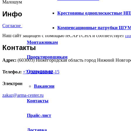
Малошумные системы внутренней канализации «Шумэкс»
Информация для покупателей
Крестовины одноплоскостные Н
Согласие на обработку персональных данных
Компенсационные патрубки Ш
Наш сайт защищен с помощью reCAPTCHA и соответствует
По
Монтажникам
Контакты
Проектировщикам
Адрес:
(603003) Нижегородская область город Нижний Новгоро
О компании
Телефон:
+7 (831) 268-12-15
Электронная почта:
Вакансии
zakaz@arma-center.ru
Контакты
Прайс-лист
Доставка