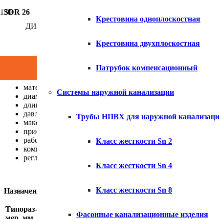
SDR 26
Крестовина одноплоскостная
Рабочее давление МОР 1,0 МПа
ДИЛЕР КОМПАНИИ ХЕМКОР
×
Крестовина двухплоскостная
Возможно, имелся в виду
тройник НПВХ с металлическим ф
Патрубок компенсационный
Характеристики
:
материал: НПВХ (непластифицированный поливинилхло
Системы наружной канализации
диаметр Dn: 110 мм, D: 100 мм;
длина L: 372 мм, L1: 180 мм;
давление PN: 1,0 МПа;
Трубы НПВХ для наружной канализац
максимальная температура рабочей среды: до 50 °С;
присоединение: раструб/фланец;
рабочая среда: вода;
Класс жесткости Sn 2
комплект поставки: в комплекте с уплотнительными коль
регламентирующие документы: ГОСТ Р 51613-2000, EN 1
Класс жесткости Sn 4
Класс жесткости Sn 8
Назначение
: устройство разветвлений сетей трубопровода из 
Типораз­
Размеры,
Фасонные канализационные изделия
мер, мм
мм