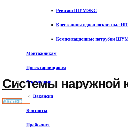
Ревизии ШУМЭКС
Крестовины одноплоскостные Н
Компенсационные патрубки Ш
Монтажникам
Проектировщикам
Системы наружной 
О компании
Вакансии
Читать далее
Контакты
Прайс-лист