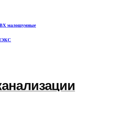
ПВХ малошумные
УМЭКС
канализации