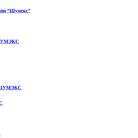
ции “Шумекс”
 ШУМЭКС
) ШУМЭКС
С
С