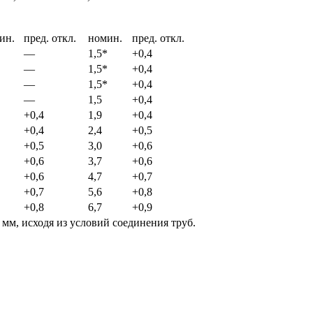
ин.
пред. откл.
номин.
пред. откл.
—
1,5*
+0,4
—
1,5*
+0,4
—
1,5*
+0,4
—
1,5
+0,4
+0,4
1,9
+0,4
+0,4
2,4
+0,5
+0,5
3,0
+0,6
+0,6
3,7
+0,6
+0,6
4,7
+0,7
+0,7
5,6
+0,8
+0,8
6,7
+0,9
 мм, исходя из условий соединения труб.