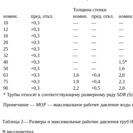
Толщина стенки
номин.
пред. откл.
номин.
пред. откл.
номин
10
+0,3
—
—
—
12
+0,3
—
—
—
16
+0,3
—
—
—
20
+0,3
—
—
—
25
+0,3
—
—
—
32
+0,3
—
—
—
40
+0,3
—
—
1,5*
50
+0,3
—
—
1,6
63
+0,3
1,6
+0,4
2,0
75
+0,3
1,9
+0,4
2,3
90
+0,3
2,2
+0,5
2,8
* Трубы относят к соответствующему размерному ряду
SDR (S)
Примечание —
MOP
— максимальное рабочее давление воды в
Таблица 2— Размеры и максимальные рабочие давления труб
В миллиметрах