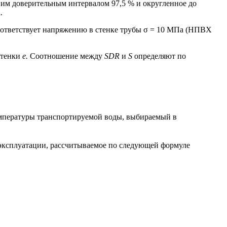
ним доверительным интервалом 97,5 % и округленное до
.
оответствует напряжению в стенке трубы σ = 10 МПа (НПВХ
стенки
е.
Соотношение между
SDR
и
S
определяют по
емпературы транспортируемой воды, выбираемый в
эксплуатации, рассчитываемое по следующей формуле