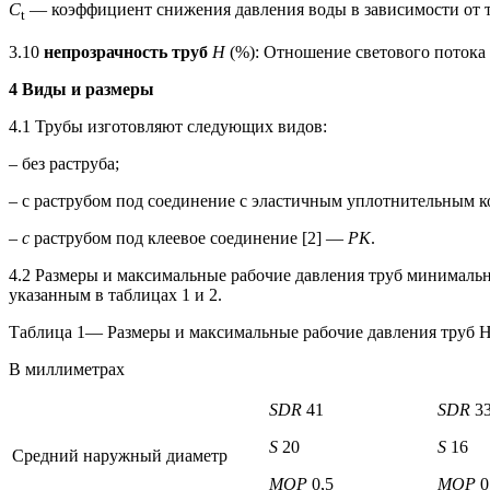
С
— коэффициент снижения давления воды в зависимости от 
t
3.10
непрозрачность труб
Н
(%): Отношение светового потока 
4 Виды и размеры
4.1 Трубы изготовляют следующих видов:
– без раструба;
– с раструбом под соединение с эластичным уплотнительным 
– с
раструбом под клеевое соединение [2] —
РК
.
4.2 Размеры и максимальные рабочие давления труб минимал
указанным в таблицах 1 и 2.
Таблица 1— Размеры и максимальные рабочие давления труб
В миллиметрах
SDR
41
SDR
3
S
20
S
16
Средний наружный диаметр
MOP
0,5
MOP
0