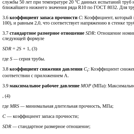
службы 50 лет при температуре 20 °С данных испытаний труб 
ближайшего нижнего значения ряда R10 по ГОСТ 8032. Для т
3.6
коэффициент запаса прочности
С
: Коэффициент, который
100), и равным 2,0, что соответствует напряжению в стенке тр
3.7
стандартное размерное отношение
SDR:
Отношение номин
следующей формуле
SDR
=
2S +
1, (3)
где
S —
серия трубы.
3.8
коэффициент снижения давления
С
: Коэффициент сниже
t
соответствии с приложением А.
3.9
максимальное рабочее давление
МОР
(МПа): Максимально
, (4)
где
MRS —
минимальная длительная прочность, МПа;
С
— коэффициент запаса прочности;
SDR —
стандартное размерное отношение;