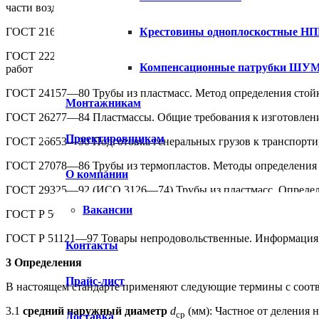
части воздействия климатических факторов внешней среды
ГОСТ 21650—76 Средства скрепления тарно-штучных грузов в
Крестовины одноплоскостные Н
ГОСТ 22235—76 Вагоны грузовые магистральных железных дор
Компенсационные патрубки Ш
работ
ГОСТ 24157—80 Трубы из пластмасс. Метод определения стой
Монтажникам
ГОСТ 26277—84 Пластмассы. Общие требования к изготовлени
Проектировщикам
ГОСТ 26653—90 Подготовка генеральных грузов к транспорт
ГОСТ 27078—86 Трубы из термопластов. Методы определения 
О компании
ГОСТ 29325—92 (ИСО 3126—74) Трубы из пластмасс. Определ
Вакансии
ГОСТ Р 50825—95 (ИСО 2507—72) Трубы и детали соединител
ГОСТ Р 51121—97 Товары непродовольственные. Информация 
Контакты
3 Определения
Прайс-лист
В настоящем стандарте применяют следующие термины с соот
3.1
средний наружный диаметр
d
(мм): Частное от деления 
ср
Доставка