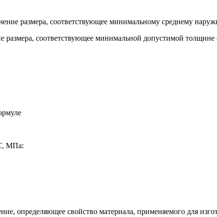
ачение размера, соответствующее минимальному среднему наруж
ие размера, соответствующее минимальной допустимой толщине
ормуле
C
, МПа:
ие, определяющее свойство материала, применяемого для изгот