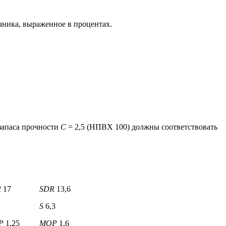
очника, выраженное в процентах.
запаса прочности
С
= 2,5 (НПВХ 100) должны соответствовать
R
17
SDR
13,6
S
6,3
P
1,25
MOP
1,6