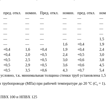
.
пред. откл.
номин.
Пред. откл.
номин.
пред. откл.
ном
—
—
—
—
—
—
—
—
—
—
—
—
—
—
—
—
—
—
—
—
—
—
—
—
—
—
—
—
—
1,5
—
—
—
1,6
+0,4
1,9
+0,4
1,6
+0,4
1,9
+0,4
2,4
+0,4
2,0
+0,5
2,4
+0,5
3,0
+0,5
2,5
+0,5
3,0
+0,6
3,8
+0,5
2,9
+0,5
3,6
+0,6
4,5
+0,5
3,5
+0,6
4,3
+0,7
5,4
условно, т.к. минимальная толщина стенки труб установлена 1,5
 трубопроводе (МПа) при рабочей температуре до 20 °С (
C
= 1).
t
 НПВХ 100 и НПВХ 125