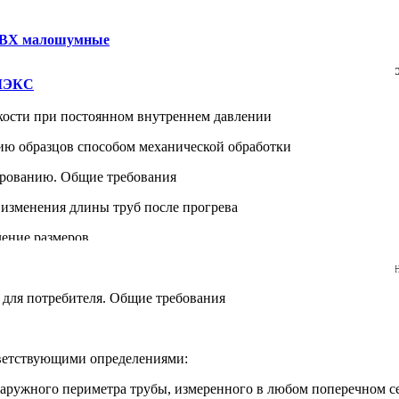
 транспортных пакетах. Общие требования
ПВХ малошумные
ог колеи 1520 мм. Общие требования по обеспечению сохранно
УМЭКС
кости при постоянном внутреннем давлении
ю образцов способом механической обработки
ированию. Общие требования
изменения длины труб после прогрева
ение размеров
ьные из непластифицированного поливинилхлорида. Определен
для потребителя. Общие требования
ветствующими определениями:
наружного периметра трубы, измеренного в любом поперечном се