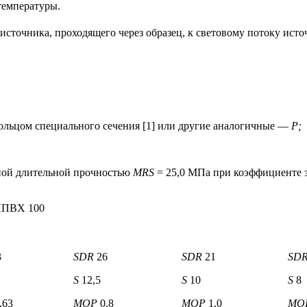
температуры.
источника, проходящего через образец, к световому потоку ист
кольцом специального сечения [1] или другие аналогичные —
Р;
ьной длительной прочностью
MRS
= 25,0 МПа при коэффициенте 
 НПВХ 100
3
SDR
26
SDR
21
SD
S
12,5
S
10
S
8
,63
MOP
0,8
MOP
1,0
MO