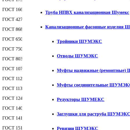
ГОСТ 166—89 (ИСО 3599—76) Штангенциркули. Технические
Труба НПВХ канализационная Шумекс
ГОСТ 427—75 Линейки измерительные металлические. Технич
Канализационные фасонные изделия
ГОСТ 868—82 Нутромеры индикаторные с ценой деления 0,01 
ГОСТ 6507—90 Микрометры. Технические условия
Тройники ШУМЭКС
ГОСТ 7502—98 Рулетки измерительные металлические. Технич
Отводы ШУМЭКС
ГОСТ 8032—84 Предпочтительные числа и ряды предпочтител
ГОСТ 10708—82 Копры маятниковые. Технические условия
Муфты надвижные (ремонтные
ГОСТ 11262—80 Пластмассы. Метод испытания на растяжение
Муфты соединительные ШУМЭК
ГОСТ 11358—89 Толщиномеры и стенкомеры индикаторные с цен
ГОСТ 12423—66 Пластмассы. Условия кондиционирования и ис
Редукторы ШУМЕКС
ГОСТ 14040—82 Поливинилхлорид и сополимеры винилхлорида.
Заглушки для раструба ШУМЭК
ГОСТ 14192—96 Маркировка грузов
ГОСТ 15150—69 Машины, приборы и другие технические издели
Ревизии ШУМЭКС