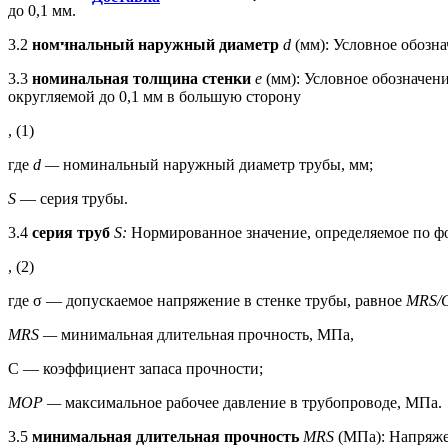
до 0,1 мм.
3.2
номинальный наружный диаметр
d
(мм): Условное обозн
3.3
номинальная толщина стенки
е
(мм): Условное обозначен
округляемой до 0,1 мм в большую сторону
, (1)
где
d —
номинальный наружный диаметр трубы, мм;
S
— серия трубы.
3.4
серия труб
S:
Нормированное значение, определяемое по ф
, (2)
где σ — допускаемое напряжение в стенке трубы, равное
MRS/
MRS —
минимальная длительная прочность, МПа,
С — коэффициент запаса прочности;
MOP —
максимальное рабочее давление в трубопроводе, МПа.
3.5
минимальная длительная прочность
MRS
(МПа): Напряжен