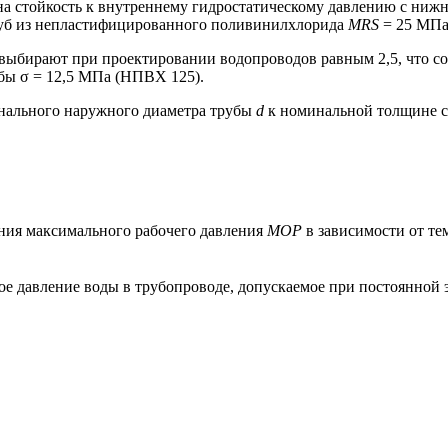
на стойкость к внутреннему гидростатическому давлению с ниж
руб из непластифицированного поливинилхлорида
MRS
= 25 МПа
 выбирают при проектировании водопроводов равным 2,5, что с
убы σ = 12,5 МПа (НПВХ 125).
ального наружного диаметра трубы
d
к номинальной толщине 
ния максимального рабочего давления
МОР
в зависимости от т
е давление воды в трубопроводе, допускаемое при постоянной 