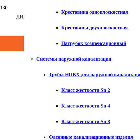
Крестовина одноплоскостная
ДИЛЕР КОМПАНИИ ХЕМКОР
×
Крестовина двухплоскостная
Г
ТРУБЫ Н
Патрубок компенсационный
Системы наружной канализации
Трубы НПВХ для наружной канализац
Класс жесткости Sn 2
Класс жесткости Sn 4
Класс жесткости Sn 8
1 РАЗРАБОТАН И ВНЕСЕН Техническим ко
2 ПРИНЯТ И ВВЕДЕН
Фасонные канализационные изделия