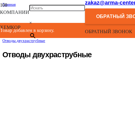
zakaz@arma-center
Главная
/
КОМПАНИИ
Каталог
ОБРАТНЫЙ ЗВ
/
×
Внутренняя канализация НПВХ
ХЕМКОР
/
Товар добавлен в корзину.
ОБРАТНЫЙ ЗВОНОК
Напорные фасонные изделия
/
Отводы двухраструбные
Отводы двухраструбные