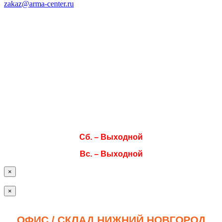
zakaz@arma-center.ru
Режим работы
Пн. 08:00–17:00
Вт. 08:00–17:00
Ср. 08:00–17:00
Чт. 08:00–17:00
Пт. 08:00–17:00
Сб. – Выходной
Вс. – Выходной
×
×
ОФИС / СКЛАД НИЖНИЙ НОВГОРОД