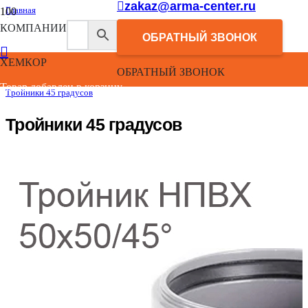
zakaz@arma-center.ru
Главная
/
КОМПАНИИ
Каталог
ОБРАТНЫЙ ЗВОНОК
/
Внутренняя канализация НПВХ
ХЕМКОР
/
ОБРАТНЫЙ ЗВОНОК
Фасонные изделия канализации под уплотнительное кольцо
/
Товар добавлен в корзину.
Тройники 45 градусов
Тройники 45 градусов