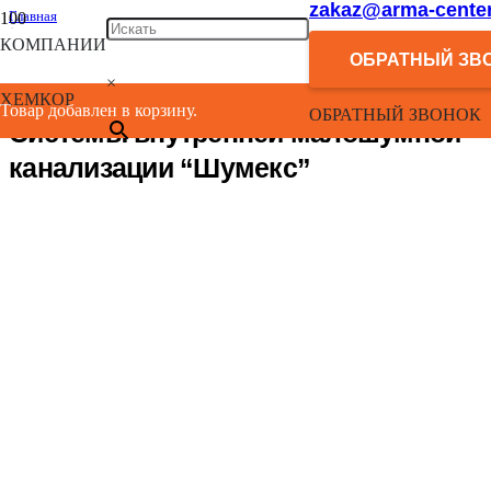
zakaz@arma-center
Главная
/
КОМПАНИИ
Каталог
ОБРАТНЫЙ ЗВ
/
×
Системы внутренней малошумной канализации “Шумекс”
ХЕМКОР
Товар добавлен в корзину.
ОБРАТНЫЙ ЗВОНОК
Системы внутренней малошумной
канализации “Шумекс”