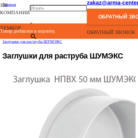
zakaz@arma-center
Главная
/
КОМПАНИИ
Каталог
ОБРАТНЫЙ ЗВ
/
×
Системы внутренней малошумной канализации “Шумекс”
ХЕМКОР
/
Товар добавлен в корзину.
ОБРАТНЫЙ ЗВОНОК
Канализационные фасонные изделия ШУМЭКС
/
Заглушки для раструба ШУМЭКС
Заглушки для раструба ШУМЭКС