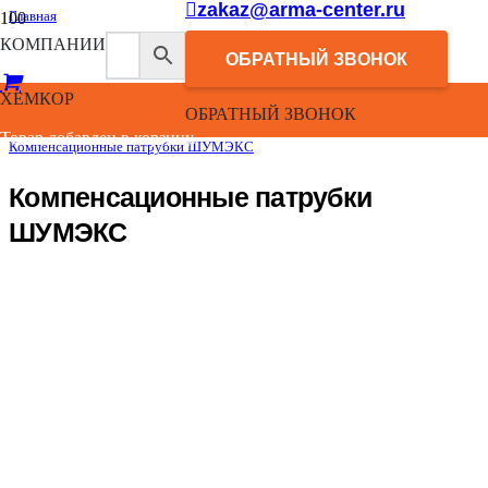
zakaz@arma-center.ru
Главная
/
КОМПАНИИ
Каталог
ОБРАТНЫЙ ЗВОНОК
/
Системы внутренней малошумной канализации “Шумекс”
ХЕМКОР
/
ОБРАТНЫЙ ЗВОНОК
Канализационные фасонные изделия ШУМЭКС
/
Товар добавлен в корзину.
Компенсационные патрубки ШУМЭКС
Компенсационные патрубки
ШУМЭКС