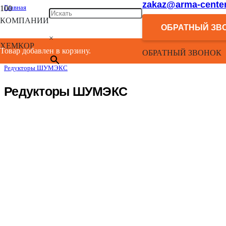
zakaz@arma-center
Главная
/
КОМПАНИИ
Каталог
ОБРАТНЫЙ ЗВ
/
×
Системы внутренней малошумной канализации “Шумекс”
ХЕМКОР
/
Товар добавлен в корзину.
ОБРАТНЫЙ ЗВОНОК
Канализационные фасонные изделия ШУМЭКС
/
Редукторы ШУМЭКС
Редукторы ШУМЭКС