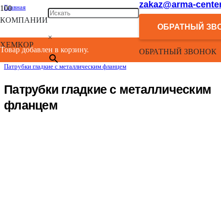
zakaz@arma-center
Главная
/
КОМПАНИИ
Каталог
ОБРАТНЫЙ ЗВ
/
×
Внутренняя канализация НПВХ
ХЕМКОР
/
Товар добавлен в корзину.
ОБРАТНЫЙ ЗВОНОК
Напорные фасонные изделия
/
Патрубки гладкие с металлическим фланцем
Патрубки гладкие с металлическим
фланцем