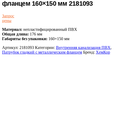
фланцем 160×150 мм 2181093
Запрос
цены
Материал:
непластифицированный ПВХ
Общая длина:
176 мм
Габариты без упаковки:
160×150 мм
Артикул:
2181093
Категории:
Внутренняя канализация ПВХ
,
Патрубок гладкий с металлическим фланцем
Бренд:
ХемКор
Описание и характеристики
Доставка и Оплата
Гладкий патрубок ХЕМКОР с
металлическим фланцем, 160х150 мм
2181093
Стойкость к УФ излучению:
под воздействием