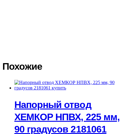
калькуляторами доставки. Доставку заказа до терминала
транспортной компании мы осуществляем бесплатно. При
получении товара в транспортной компании покупатель
обязан сразу осмотреть товар, проверить его целостность. В
случае повреждения товара, сразу составить акт в двух
экземплярах с подробным описанием повреждений, сделать
фото повреждений. Транспортная компания должна принять и
подписать акт со своей стороны. На основании акта
Покупатель составляет претензию на возмещение ущерба
транспортной компанией.
Похожие
Напорный отвод
ХЕМКОР НПВХ, 225 мм,
90 градусов 2181061