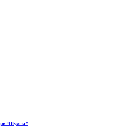
аметр 110 Класс жесткости Sn 8
ции “Шумекс”