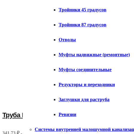
Тройники 45 градусов
Тройники 87 градусов
Отводы
Муфты надвижные (ремонтные)
Муфты соединительные
Редукторы и переходники
Заглушки для раструба
Труба НПВХ для наружной канализации Ди
Ревизии
Системы внутренней малошумной канализа
341,73 ₽ - 3421,15 ₽