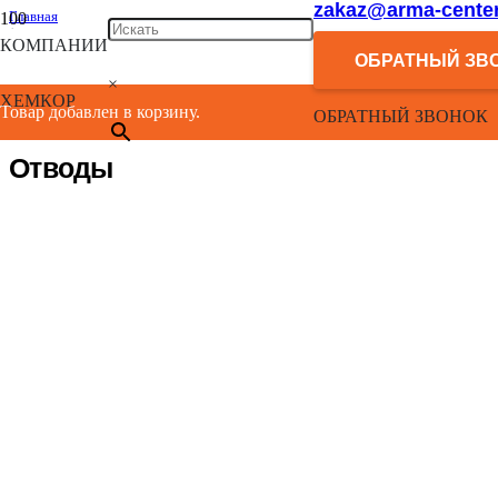
zakaz@arma-center
Главная
/
КОМПАНИИ
Каталог
ОБРАТНЫЙ ЗВ
/
×
Фасонные канализационные изделия
ХЕМКОР
/
Товар добавлен в корзину.
ОБРАТНЫЙ ЗВОНОК
Отводы
Отводы