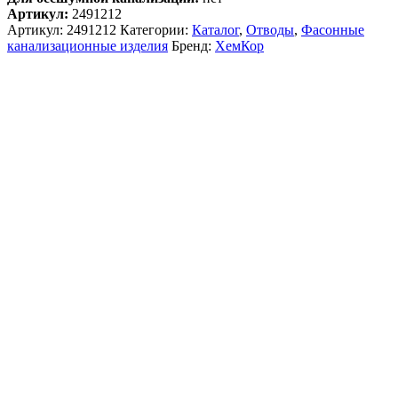
Артикул:
2491212
Артикул:
2491212
Категории:
Каталог
,
Отводы
,
Фасонные
канализационные изделия
Бренд:
ХемКор
Описание и характеристики
Комплектация
Доставка и Оплата
Отвод наружной канализации ХЕМКОР 2491212
Стойкость к УФ излучению:
под воздействием
ультрафиолета происходит постепенное разрушение
пигмента красителя (процесс выгорания) без
деструкции самого материала систем с сохранением
всех физико-механических свойств.
Биологическая стойкость:
не подвержены
воздействию микроорганизмов, грибов и бактерий,
вызывающих процессы зарастания внутренних
поверхностей систем, а также процессы деструкции
(постепенного разрушения) как внутренних так и
наружных поверхностей систем при подземной
прокладке.