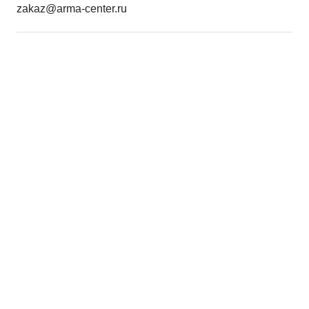
zakaz@arma-center.ru
Режим работы
Пн. 08:00–17:00
Вт. 08:00–17:00