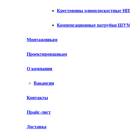
Крестовины одноплоскостные Н
Компенсационные патрубки Ш
Технические характеристики ХЕМКОР НПВХ, 160 мм, 22 гр
Монтажникам
Область применения:
Угол:
Наличие патрубка:
Проектировщикам
Размер:
Материал:
Цвет:
О компании
Длина:
Max температура эксплуатации:
Вакансии
Вес нетто:
Контакты
Прайс-лист
Доставка