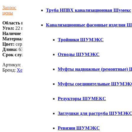
Запрос
Труба НПВХ канализационная Шумекс
цены
Область применения:
внутренняя канализация
Канализационные фасонные изделия
Угол:
22 град
Наличие патрубка:
нет
Материал:
непластифицированный ПВХ
Тройники ШУМЭКС
Цвет:
серый
Длина:
639 мм
Отводы ШУМЭКС
Срок службы:
50 лет
Артикул:
2181051
Категории:
Внутренняя канализация ПВХ
,
К
Муфты надвижные (ремонтные
Бренд:
ХемКор
Описание и характеристики
Комплект поставки
Муфты соединительные ШУМЭК
Редукторы ШУМЕКС
Заглушки для раструба ШУМЭК
Ревизии ШУМЭКС