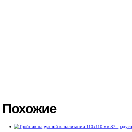
Самовывоз.
Отгрузка товара со склада в г. Нижний Новгород, 
Нашей службой доставки.
По г. Нижнему Новгороду стоимость
Доставка по области считается отдельно менеджером – логист
Щербакова д.37Г.
Транспортными компаниями.
Доставка оплачивается покупат
транспортной компании и удаленности Вашего региона. Доста
транспортными компаниями вы можете посмотреть на официальн
осуществляем бесплатно. При получении товара в транспортной 
акт в двух экземплярах с подробным описанием повреждений, 
Покупатель составляет претензию на возмещение ущерба тран
Похожие