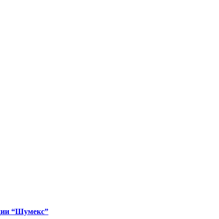
13-2000, ГОСТ 32415-
 мм, 22 градуса
м, 22 градуса
ции “Шумекс”