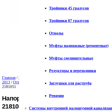
Тройники 45 градусов
Тройники 87 градусов
Отводы
Муфты надвижные (ремонтные)
Муфты соединительные
Редукторы и переходники
Главная
/
Каталог
/
Внутренняя канализация ПВХ
/
ГОСТ Р 516
2013
/
Отводы напорные
/ Напорный отвод ХЕМКОР НПВХ, 160
Заглушки для раструба
2181051
Ревизии
Напорный отвод ХЕМКОР НПВХ, 160 м
2181051
Системы внутренней малошумной канализа