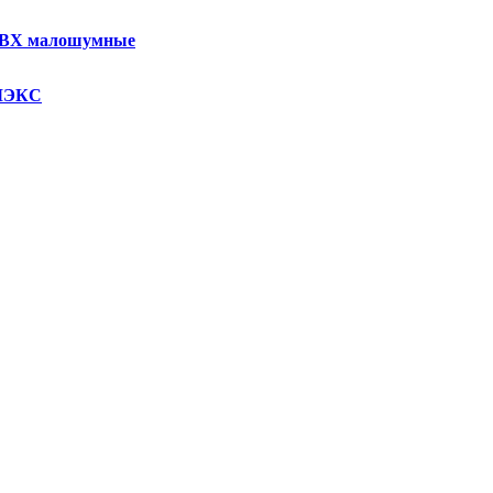
ПВХ малошумные
УМЭКС
адуса