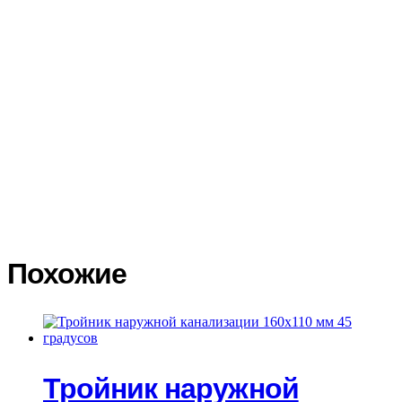
региона. Доставка по России осуществляется различными
транспортными компаниями на Ваш выбор. Тарифы на
доставку грузов транспортными компаниями вы можете
посмотреть на официальных сайтах и воспользоваться
калькуляторами доставки. Доставку заказа до терминала
транспортной компании мы осуществляем бесплатно. При
получении товара в транспортной компании покупатель
обязан сразу осмотреть товар, проверить его целостность. В
случае повреждения товара, сразу составить акт в двух
экземплярах с подробным описанием повреждений, сделать
фото повреждений. Транспортная компания должна принять и
подписать акт со своей стороны. На основании акта
Покупатель составляет претензию на возмещение ущерба
транспортной компанией.
Похожие
Тройник наружной