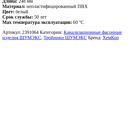
Длина:
248 мм
Материал:
непластифицированный ПВХ
Цвет:
белый
Срок службы:
50 лет
Max температура эксплуатации:
60 °С
Артикул:
2391064
Категории:
Канализационные фасонные
изделия ШУМЭКС
,
Тройники ШУМЭКС
Бренд:
ХемКор
Описание и характеристики
Комплект поставки
Доставка и Оплата
Тройник ХЕМКОР НПВХ, 110×110, 45 градусов ВК
ШУМЭКС 2391064