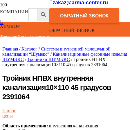
zakaz@arma-center.ru
КОМПАНИИ
ОБРАТНЫЙ ЗВОНОК
ХЕМКОР
ОБРАТНЫЙ ЗВОНОК
Товар добавлен в корзину.
Главная
/
Каталог
/
Системы внутренней малошумной
канализации “Шумекс”
/
Канализационные фасонные изделия
ШУМЭКС
/
Тройники ШУМЭКС
/ Тройник НПВХ
внутренняя канализация10×110 45 градусов 2391064
Тройник НПВХ внутренняя
канализация10×110 45 градусов
2391064
Запрос
цены
Область применения:
внутренняя канализация