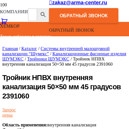
zakaz@arma-center.ru
КОМПАНИИ
ОБРАТНЫЙ ЗВОНОК
ХЕМКОР
ОБРАТНЫЙ ЗВОНОК
Товар добавлен в корзину.
Главная
/
Каталог
/
Системы внутренней малошумной
канализации “Шумекс”
/
Канализационные фасонные изделия
ШУМЭКС
/
Тройники ШУМЭКС
/ Тройник НПВХ
внутренняя канализация 50×50 мм 45 градусов 2391060
Тройник НПВХ внутренняя
канализация 50×50 мм 45 градусов
2391060
Запрос
цены
Область применения:
внутренняя канализация