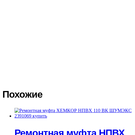
выбранной транспортной компании и удаленности Вашего
региона. Доставка по России осуществляется различными
транспортными компаниями на Ваш выбор. Тарифы на
доставку грузов транспортными компаниями вы можете
посмотреть на официальных сайтах и воспользоваться
калькуляторами доставки. Доставку заказа до терминала
транспортной компании мы осуществляем бесплатно. При
получении товара в транспортной компании покупатель
обязан сразу осмотреть товар, проверить его целостность. В
случае повреждения товара, сразу составить акт в двух
экземплярах с подробным описанием повреждений, сделать
фото повреждений. Транспортная компания должна принять и
подписать акт со своей стороны. На основании акта
Покупатель составляет претензию на возмещение ущерба
транспортной компанией.
Похожие
Ремонтная муфта НПВХ