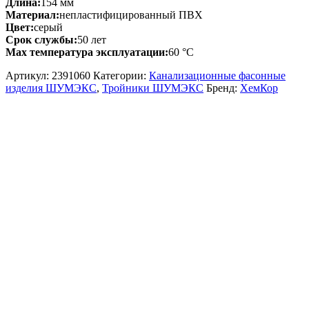
Длина:
154 мм
Материал:
непластифицированный ПВХ
Цвет:
серый
Срок службы:
50 лет
Max температура эксплуатации:
60 °С
Артикул:
2391060
Категории:
Канализационные фасонные
изделия ШУМЭКС
,
Тройники ШУМЭКС
Бренд:
ХемКор
Описание и характеристики
Комплект поставки
Доставка и Оплата
Тройник ХЕМКОР НПВХ, внутренняя канализация, 50х50
мм, 45 градусов 2391021 05245 дополнительные
характеристики:
Стойкость к УФ излучению:
под воздействием
ультрафиолета происходит постепенное разрушение
молекул красителя (процесс выгорания) без деструкции
самого материала систем с сохранением всех физико-
механических свойств
Биологическая стойкость:
не подвержены