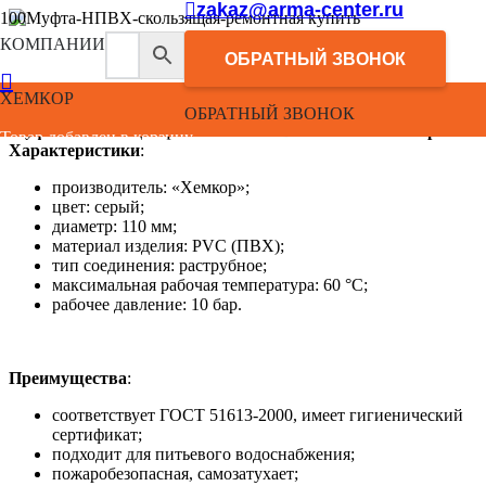
zakaz@arma-center.ru
КОМПАНИИ
SDR
ОБРАТНЫЙ ЗВОНОК
Рабочее давление
МОР 1,0 МПа
ХЕМКОР
ОБРАТНЫЙ ЗВОНОК
Муфта скользящая ремонтная НПВХ 110 мм «Хемкор»
Товар добавлен в корзину.
Характеристики
:
производитель: «Хемкор»;
цвет: серый;
диаметр: 110 мм;
материал изделия: PVC (ПВХ);
тип соединения: раструбное;
максимальная рабочая температура: 60 °С;
рабочее давление: 10 бар.
Преимущества
:
соответствует ГОСТ 51613-2000, имеет гигиенический
сертификат;
подходит для питьевого водоснабжения;
пожаробезопасная, самозатухает;