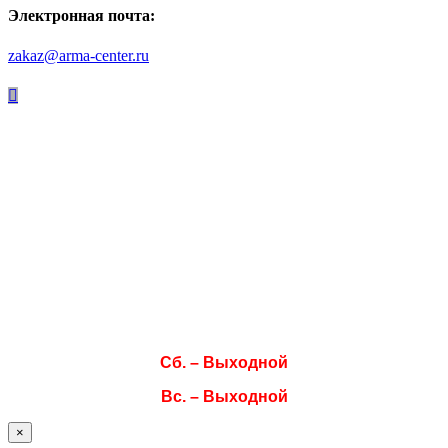
Электронная почта:
zakaz@arma-center.ru
Режим работы
Пн. 08:00–17:00
Вт. 08:00–17:00
Ср. 08:00–17:00
Чт. 08:00–17:00
Пт. 08:00–17:00
Сб. – Выходной
Вс. – Выходной
×