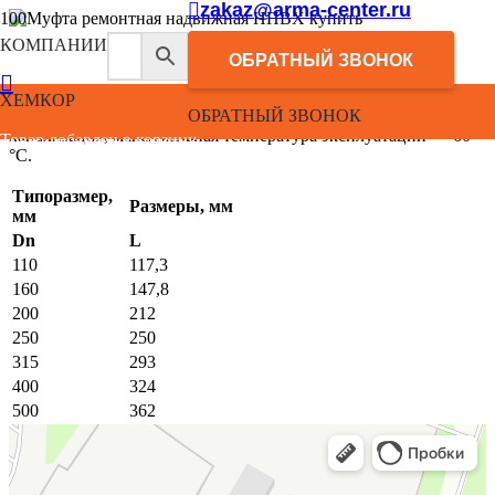
zakaz@arma-center.ru
КОМПАНИИ
Муфта ремонтная надвижная ХЕМКОР НПВХ
. Материал
ОБРАТНЫЙ ЗВОНОК
— непластифицированный ПВХ, цвет — оранжево-
коричневый. Размер — 110 мм, общая длина — 117 мм, вес
ХЕМКОР
нетто — 0,22 кг. Область применения — наружная
ОБРАТНЫЙ ЗВОНОК
канализация, максимальная температура эксплуатации — 60
Товар добавлен в корзину.
°С.
Типоразмер,
Размеры, мм
мм
Dn
L
110
117,3
160
147,8
200
212
250
250
315
293
400
324
500
362