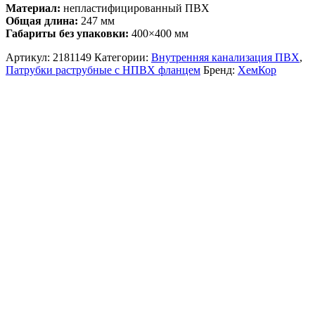
Материал:
непластифицированный ПВХ
Общая длина:
247 мм
Габариты без упаковки:
400×400 мм
Артикул:
2181149
Категории:
Внутренняя канализация ПВХ
,
Патрубки раструбные с НПВХ фланцем
Бренд:
ХемКор
Описание и характеристики
Раструбный патрубок ХЕМКОР с ПВХ
фланцем, 400х400 мм 2181149
Стойкость к УФ излучению:
под воздействием
ультрафиолета происходит постепенное разрушение
пигмента красителя (процесс выгорания) без
деструкции самого материала систем с сохранением
всех физико-механических свойств.
Биологическая стойкость:
не подвержены
воздействию микроорганизмов, грибов и бактерий,
вызывающих процессы зарастания внутренних