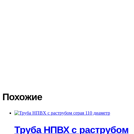
поверхностей систем, а также процессы постепенного
разрушения самого материала.
Обладают низкой проницаемостью по отношению к
жидкостям парам и газам, тем самым не влияют на
органолептические свойства питьевой воды, которая
соответствует всем санитарно-эпидемиологическим
требованиям.
Технические характеристики ХЕМКОР с
ПВХ фланцем, 400х400 мм
Материал
непластифицированный ПВХ
Общая длина
247 мм
Габариты без упаковки
400×400 мм
Похожие
Труба НПВХ с раструбом