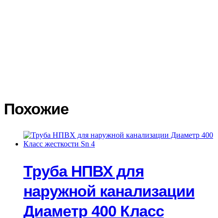
калькуляторами доставки. Доставку заказа до терминала
транспортной компании мы осуществляем бесплатно. При
получении товара в транспортной компании покупатель
обязан сразу осмотреть товар, проверить его целостность. В
случае повреждения товара, сразу составить акт в двух
экземплярах с подробным описанием повреждений, сделать
фото повреждений. Транспортная компания должна принять и
подписать акт со своей стороны. На основании акта
Покупатель составляет претензию на возмещение ущерба
транспортной компанией.
Похожие
Труба НПВХ для
наружной канализации
Диаметр 400 Класс