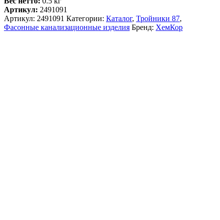
Вес нетто:
0
.5 кг
Артикул:
2491091
Артикул:
2491091
Категории:
Каталог
,
Тройники 87
,
Фасонные канализационные изделия
Бренд:
ХемКор
Описание и характеристики
Комплектация
Доставка и Оплата
Тройник наружной канализации ХЕМКОР 110х110 мм, 87
градусов 2491091
Стойкость к УФ излучению:
под воздействием
ультрафиолета происходит постепенное разрушение
пигмента красителя (процесс выгорания) без
деструкции самого материала систем с сохранением
всех физико-механических свойств.
Биологическая стойкость:
не подвержены
воздействию микроорганизмов, грибов и бактерий,
вызывающих процессы зарастания внутренних
поверхностей систем, а также процессы деструкции
(постепенного разрушения) как внутренних так и
наружных поверхностей систем при подземной