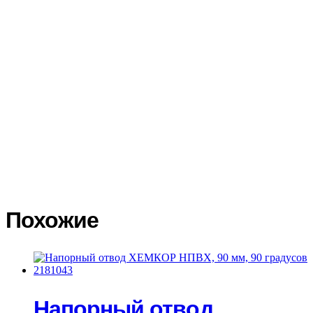
выбранной транспортной компании и удаленности Вашего
региона. Доставка по России осуществляется различными
транспортными компаниями на Ваш выбор. Тарифы на
доставку грузов транспортными компаниями вы можете
посмотреть на официальных сайтах и воспользоваться
калькуляторами доставки. Доставку заказа до терминала
транспортной компании мы осуществляем бесплатно. При
получении товара в транспортной компании покупатель
обязан сразу осмотреть товар, проверить его целостность. В
случае повреждения товара, сразу составить акт в двух
экземплярах с подробным описанием повреждений, сделать
фото повреждений. Транспортная компания должна принять и
подписать акт со своей стороны. На основании акта
Покупатель составляет претензию на возмещение ущерба
транспортной компанией.
Похожие
Напорный отвод