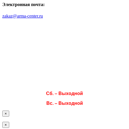
Электронная почта:
zakaz@arma-center.ru
Режим работы
Пн. 08:00–17:00
Вт. 08:00–17:00
Ср. 08:00–17:00
Чт. 08:00–17:00
Пт. 08:00–17:00
Сб. – Выходной
Вс. – Выходной
×
×