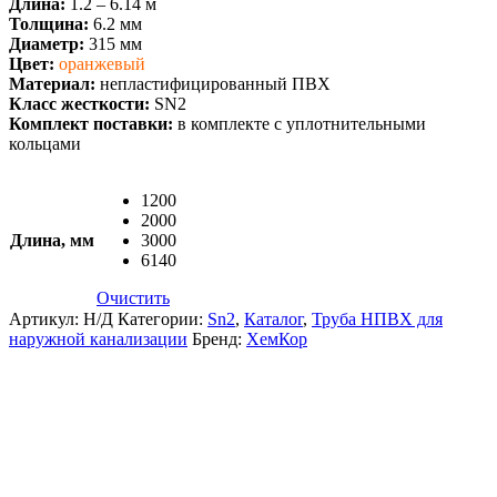
Длина:
1.2 – 6.14 м
Толщина:
6.2 мм
Диаметр:
315 мм
Цвет:
оранжевый
Материал:
непластифицированный ПВХ
Класс жесткости:
SN2
Комплект поставки:
в комплекте с уплотнительными
кольцами
1200
2000
Длина, мм
3000
6140
Очистить
Артикул:
Н/Д
Категории:
Sn2
,
Каталог
,
Труба НПВХ для
наружной канализации
Бренд:
ХемКор
Описание и характеристики
Комплектация
Документация
Доставка и Оплата