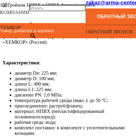
zakaz@arma-center
КОМПАНИИ
SDR 26
ОБРАТНЫЙ ЗВ
Рабочее давление МОР 1,0 МПа
×
ХЕМКОР
Товар добавлен в корзину.
Возможно, имелся в виду
тройник напорный с НПВХ
ОБРАТНЫЙ ЗВОНОК
фланцем 225/100 мм (артикул 2181131)
от производителя АО
«ХЕМКОР» (Россия).
Характеристики
:
диаметр Dn: 225 мм;
диаметр D: 100 мм;
длина L: 490 мм;
длина L1: 225 мм;
давление PN: 1,0 МПа;
температура рабочей среды (макс.): до 50 °С;
присоединение: раструб/фланец;
материал: НПВХ (непластифицированный
поливинилхлорид);
рабочая среда: вода;
комплект поставки: в комплекте с уплотнительными
кольцами.