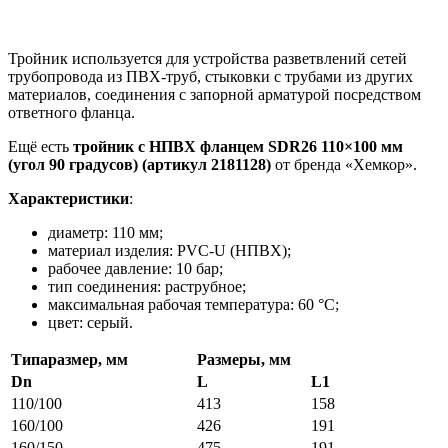
Тройник используется для устройства разветвлений сетей
трубопровода из ПВХ-труб, стыковки с трубами из других
материалов, соединения с запорной арматурой посредством
ответного фланца.
Ещё есть
тройник с НПВХ фланцем SDR26 110×100 мм
(угол 90 градусов) (артикул 2181128)
от бренда «Хемкор».
Характеристики
:
диаметр: 110 мм;
материал изделия: PVC-U (НПВХ);
рабочее давление: 10 бар;
тип соединения: раструбное;
максимальная рабочая температура: 60 °С;
цвет: серый.
Типаразмер, мм
Размеры, мм
Dn
L
L1
110/100
413
158
160/100
426
191
160/150
475
191