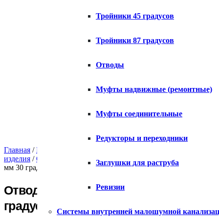
Тройники 45 градусов
Тройники 87 градусов
Отводы
Муфты надвижные (ремонтные)
Муфты соединительные
Редукторы и переходники
Главная
/
Каталог
/
Внутренняя канализация ПВХ
/
Фасонные к
изделия
/
Отводы внутренняя канализация
/ Отвод НПВХ внутр
Заглушки для раструба
мм 30 градусов
Ревизии
Отвод НПВХ внутренняя канализация
градусов
Системы внутренней малошумной канализа