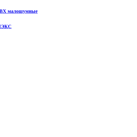
олета происходит постепенное разрушение молекул красителя (п
ПВХ малошумные
икроорганизмов, грибов и бактерий, вызывающих процессы зар
УМЭКС
тики ХЕМКОР внутренняя к