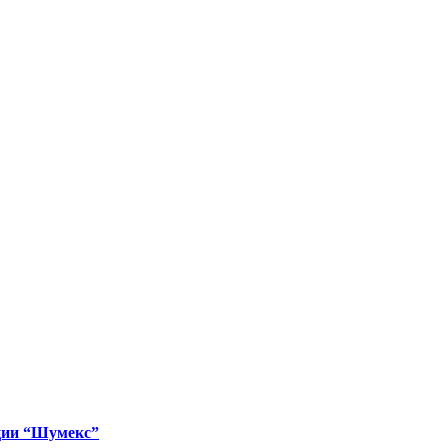
анализационные
енняя канализация 110
 110 мм 30
ции “Шумекс”