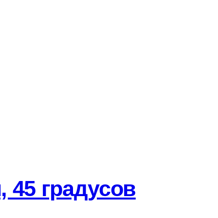
понедельника – пятницу.
а сумму свыше 30000 руб по городу – БЕСПЛАТНО.
оставки в течении одного дня по г. Нижний Новгород ул.
1 до 2-х недель. Точные сроки доставки зависят от выбранной
ниями на Ваш выбор. Тарифы на доставку грузов
ку заказа до терминала транспортной компании мы
го целостность. В случае повреждения товара, сразу составить
ть и подписать акт со своей стороны. На основании акта
 45 градусов