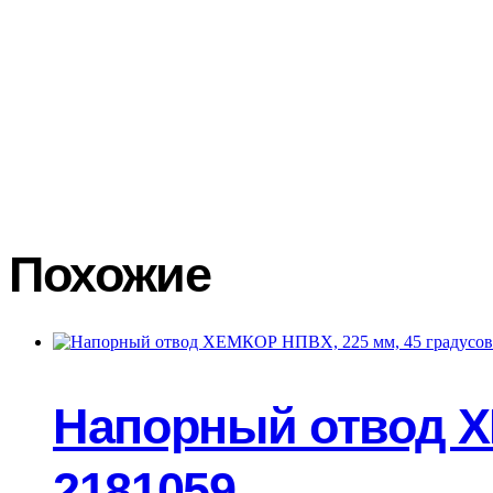
Самовывоз.
Отгрузка товара со склада в г. Нижний Новгород, 
Нашей службой доставки.
По г. Нижнему Новгороду стоимость
Доставка по области считается отдельно менеджером – логист
Щербакова д.37Г.
Транспортными компаниями.
Доставка оплачивается покупат
транспортной компании и удаленности Вашего региона. Доста
транспортными компаниями вы можете посмотреть на официальн
осуществляем бесплатно. При получении товара в транспортной 
акт в двух экземплярах с подробным описанием повреждений, 
Покупатель составляет претензию на возмещение ущерба тран
Похожие
Напорный отвод Х
2181059