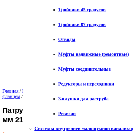
Тройники 45 градусов
Тройники 87 градусов
Отводы
Муфты надвижные (ремонтные)
Муфты соединительные
Редукторы и переходники
Главная
/
Каталог
/
Внутренняя канализация ПВХ
/
Патрубок г
фланцем
/ Патрубок ХЕМКОР гладкий с ПВХ фланцем 160×150
Заглушки для раструба
Патрубок ХЕМКОР гладкий с ПВХ фл
Ревизии
мм 2181088
Системы внутренней малошумной канализа