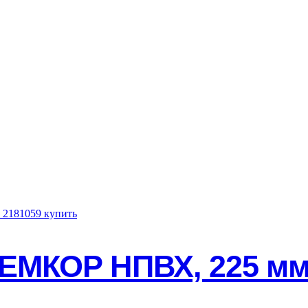
осуществляется с 8:00 до 17:00 при наличии товара на складе с 
 доставки определяется исходя из суммы заказа и общего веса.
Н
ом – ИНДИВИДУАЛЬНО, зависит от объема и веса товара. Срок д
елем при получении товара. Ориентировочный срок доставки от 
вка по России осуществляется различными транспортными компа
ых сайтах и воспользоваться калькуляторами доставки. Достав
компании покупатель обязан сразу осмотреть товар, проверить е
сделать фото повреждений. Транспортная компания должна приня
спортной компанией.
ЕМКОР НПВХ, 225 мм,