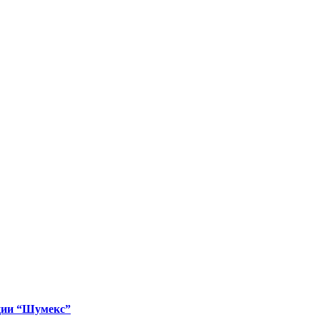
ладкий с ПВХ
 мм 2181088
анцем 160×150
ции “Шумекс”