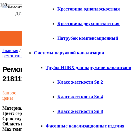
Крестовина одноплоскостная
ДИЛЕР КОМПАНИИ ХЕМКОР
×
Крестовина двухплоскостная
Патрубок компенсационный
Главная
/
Каталог
/
Внутренняя канализация ПВХ
/
Муфты скол
Системы наружной канализации
ремонтные
/ Ремонтная скользящая муфта НПВХ, 400 мм 21811
Трубы НПВХ для наружной канализац
Ремонтная скользящая муфта НПВХ,
2181111
Класс жесткости Sn 2
Запрос
Класс жесткости Sn 4
цены
Материал:
непластифицированный ПВХ
Класс жесткости Sn 8
Цвет:
серый
Срок службы:
50 лет
Область применения:
напорная/ливневая канализация
Фасонные канализационные изделия
Max температура эксплуатации:
60 °С