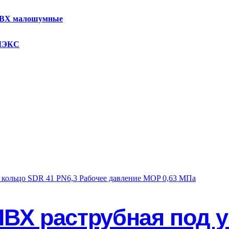
ПВХ малошумные
осуществляется с 8:00 до 17:00 при наличии товара на складе с 
 доставки определяется исходя из суммы заказа и общего веса.
Н
ом – ИНДИВИДУАЛЬНО, зависит от объема и веса товара. Срок д
УМЭКС
елем при получении товара. Ориентировочный срок доставки от 
вка по России осуществляется различными транспортными компа
ых сайтах и воспользоваться калькуляторами доставки. Достав
компании покупатель обязан сразу осмотреть товар, проверить е
сделать фото повреждений. Транспортная компания должна приня
спортной компанией.
ПВХ раструбная под 