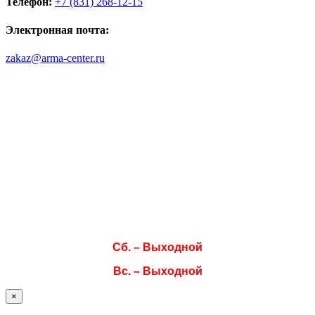
Телефон:
+7 (831) 268-12-15
Электронная почта:
zakaz@arma-center.ru
Режим работы
Пн. 08:00–17:00
Вт. 08:00–17:00
Ср. 08:00–17:00
Чт. 08:00–17:00
Пт. 08:00–17:00
Сб. – Выходной
Вс. – Выходной
×