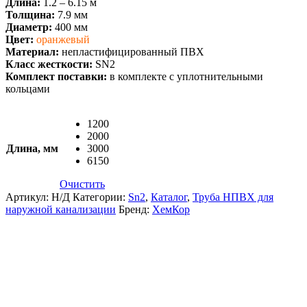
Длина:
1.2 – 6.15 м
Толщина:
7.9 мм
Диаметр:
400 мм
Цвет:
оранжевый
Материал:
непластифицированный ПВХ
Класс жесткости:
SN2
Комплект поставки:
в комплекте с уплотнительными
кольцами
1200
2000
Длина, мм
3000
6150
Очистить
Артикул:
Н/Д
Категории:
Sn2
,
Каталог
,
Труба НПВХ для
наружной канализации
Бренд:
ХемКор
Описание и характеристики
Комплектация
Документация
Доставка и Оплата