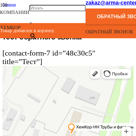
zakaz@arma-center
Главная
/
КОМПАНИИ
Без рубрики
ОБРАТНЫЙ ЗВ
/
×
тест обратного звонка
ХЕМКОР
Товар добавлен в корзину.
ОБРАТНЫЙ ЗВОНОК
тест обратного звонка
[contact-form-7 id=”48c30c5″
title=”Тест”]